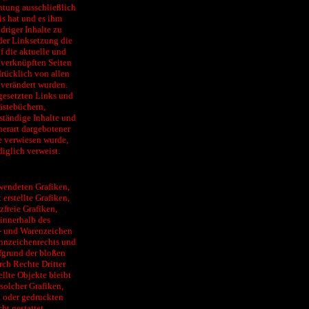
htung ausschließlich
is hat und es ihm
driger Inhalte zu
 der Linksetzung die
f die aktuelle und
n/verknüpften Seiten
sdrücklich von allen
 verändert wurden.
 gesetzten Links und
ästebüchern,
lständige Inhalte und
herart dargebotener
he verwiesen wurde,
diglich verweist.
rwendeten Grafiken,
rstellte Grafiken,
freie Grafiken,
innerhalb des
n- und Warenzeichen
nnzeichenrechts und
ufgrund der bloßen
ch Rechte Dritter
ellte Objekte bleibt
solcher Grafiken,
 oder gedruckten
t gestattet.