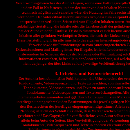
Verantwortungsbereiches des Autors liegen, würde eine Haftungsverpflic
in dem Fall in Kraft treten, in dem der Autor von den Inhalten Kenntn
technisch möglich und zumutbar wäre, die Nutzung im Falle rechtswi
verhindern. Der Autor erklärt hiermit ausdrücklich, dass zum Zeitpunkt
entsprechenden verlinkten Seiten frei von illegalen Inhalten waren. Au
zukünftige Gestaltung, die Inhalte oder die Urheberschaft der gelinkte
hat der Autor keinerlei Einfluss. Deshalb distanziert er sich hiermit au
Inhalten aller gelinkten /verknüpften Seiten, die nach der Linksetzung
Diese Feststellung gilt für alle innerhalb des eigenen Internetangebotes
Verweise sowie für Fremdeinträge in vom Autor eingerichteten G
Diskussionsforen und Mailinglisten. Für illegale, fehlerhafte oder unvol
insbesondere für Schäden, die aus der Nutzung oder Nichtnutzung solc
Informationen entstehen, haftet allein der Anbieter der Seite, auf welc
nicht derjenige, der über Links auf die jeweilige Veröffentlichung le
3. Urheber- und Kennzeichenrecht
Der Autor ist bestrebt, in allen Publikationen die Urheberrechte der ve
Tondokumente, Videosequenzen und Texte zu beachten, von ihm selbst e
Tondokumente, Videosequenzen und Texte zu nutzen oder auf lizenz
Tondokumente, Videosequenzen und Texte zurückzugreifen. Alle 
Internetangebotes genannten und ggf. durch Dritte geschützten Marke
unterliegen uneingeschränkt den Bestimmungen des jeweils gültigen Ke
den Besitzrechten der jeweiligen eingetragenen Eigentümer. Allein a
Nennung ist nicht der Schluß zu ziehen, dass Markenzeichen nicht dur
geschützt sind! Das Copyright für veröffentlichte, vom Autor selbst erst
allein beim Autor der Seiten. Eine Vervielfältigung oder Verwendung 
Tondokumente, Videosequenzen und Texte in anderen elektronischen
Publikationen ist ohne ausdrückliche Zustimmung des Autors nich