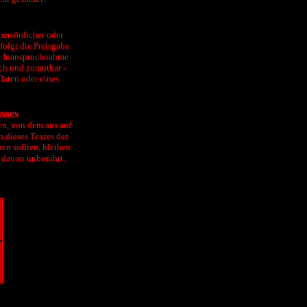
persönlicher oder
folgt die Preisgabe
Die Inanspruchnahme
ich und zumutbar -
Daten oder eines
sses
ten, von dem aus auf
n dieses Textes der
en sollten, bleiben
t davon unberührt.