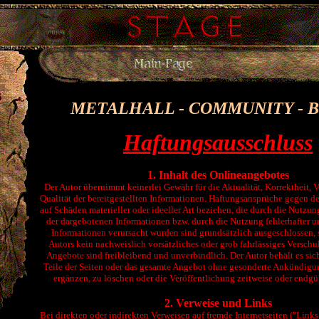
METALHALL - COMMUNITY - 
Haftungsausschluss
1. Inhalt des Onlineangebotes
Der Autor übernimmt keinerlei Gewähr für die Aktualität, Korrektheit, V
Qualität der bereitgestellten Informationen. Haftungsansprüche gegen de
auf Schäden materieller oder ideeller Art beziehen, die durch die Nutzu
der dargebotenen Informationen bzw. durch die Nutzung fehlerhafter u
Informationen verursacht wurden sind grundsätzlich ausgeschlossen, s
Autors kein nachweislich vorsätzliches oder grob fahrlässiges Verschul
Angebote sind freibleibend und unverbindlich. Der Autor behält es sic
Teile der Seiten oder das gesamte Angebot ohne gesonderte Ankündigu
ergänzen, zu löschen oder die Veröffentlichung zeitweise oder endgül
2. Verweise und Links
Bei direkten oder indirekten Verweisen auf fremde Internetseiten ("Links